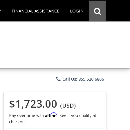
Y
FINANCIAL ASSISTANCE
LOGIN
phone
Call Us: 855.520.6806
$1,723.00
(USD)
Affirm
Pay over time with
. See if you qualify at
checkout.