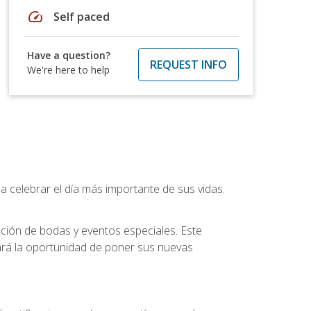
speed
Self paced
Have a question?
REQUEST INFO
We're here to help
a celebrar el día más importante de sus vidas.
ución de bodas y eventos especiales. Este
dará la oportunidad de poner sus nuevas