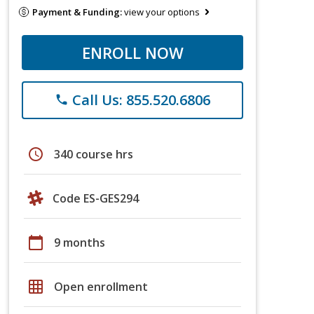
Payment & Funding:
view your options
ENROLL NOW
Call Us: 855.520.6806
phone
schedule
340 course hrs
Code ES-GES294
calendar_today
9 months
grid_on
Open enrollment