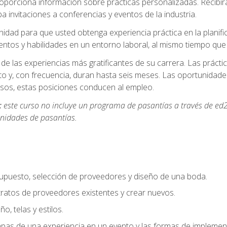
oporciona información sobre prácticas personalizadas. Recibirá
a invitaciones a conferencias y eventos de la industria.
idad para que usted obtenga experiencia práctica en la planifi
entos y habilidades en un entorno laboral, al mismo tiempo qu
de las experiencias más gratificantes de su carrera. Las práct
to y, con frecuencia, duran hasta seis meses. Las oportunida
os, estas posiciones conducen al empleo.
:
este curso no incluye un programa de pasantías a través de ed2
nidades de pasantías.
supuesto, selección de proveedores y diseño de una boda.
ratos de proveedores existentes y crear nuevos.
o, telas y estilos.
pas de una experiencia en un evento y las formas de implement