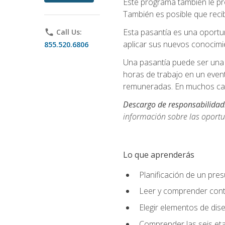
Este programa también le pr
También es posible que recib
Esta pasantía es una oportun
phone
Call Us:
aplicar sus nuevos conocimi
855.520.6806
Una pasantía puede ser una 
horas de trabajo en un even
remuneradas. En muchos cas
Descargo de responsabilidad
información sobre las oportu
Lo que aprenderás
Planificación de un pre
Leer y comprender cont
Elegir elementos de diseñ
Comprender las seis eta