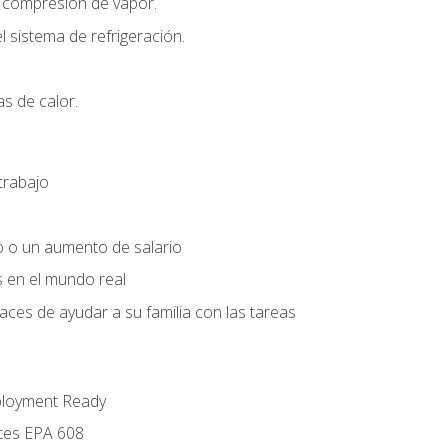
r compresión de vapor.
l sistema de refrigeración.
s de calor.
trabajo
o o un aumento de salario
s en el mundo real
es de ayudar a su familia con las tareas
ployment Ready
ntes EPA 608