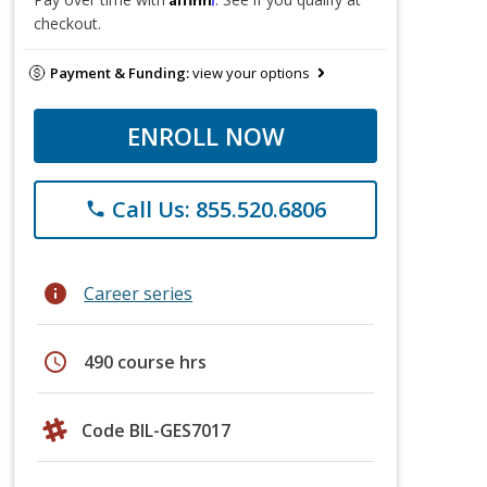
checkout.
Payment & Funding:
view your options
ENROLL NOW
Call Us: 855.520.6806
phone
info
Career series
schedule
490 course hrs
Code BIL-GES7017