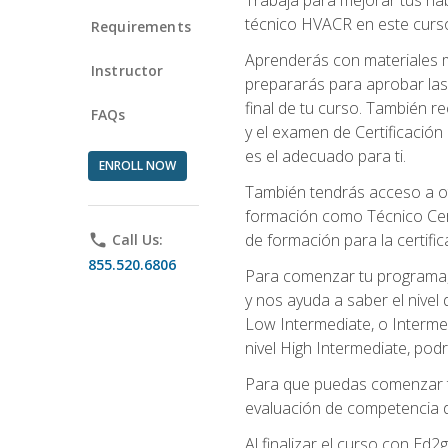
técnico HVACR en este curso 
Requirements
Aprenderás con materiales m
Instructor
prepararás para aprobar las
final de tu curso. También 
FAQs
y el examen de Certificación 
es el adecuado para ti.
ENROLL NOW
También tendrás acceso a ot
formación como Técnico Cert
de formación para la certifi
phone
Call Us:
855.520.6806
Para comenzar tu programa, 
y nos ayuda a saber el nivel
Low Intermediate, o Interme
nivel High Intermediate, podr
Para que puedas comenzar tu
evaluación de competencia de
Al finalizar el curso con E