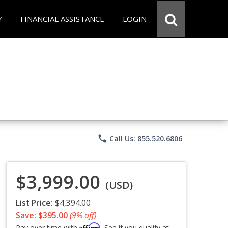
Y
FINANCIAL ASSISTANCE
LOGIN
phone
Call Us: 855.520.6806
$3,999.00
(USD)
List Price:
$4,394.00
Save: $395.00
(9% off)
Affirm
Pay over time with
. See if you qualify at