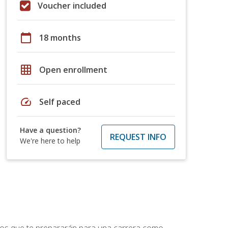
Voucher included
calendar_today
18 months
grid_on
Open enrollment
speed
Self paced
Have a question?
REQUEST INFO
We're here to help
ptos que te prepararán para una carrera como