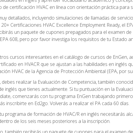
de certificación HVAC en línea con orientación práctica para se
uy detallados, incluyendo simulaciones de llamadas de servicio
 20+ Certificaciones HVAC Excellence Employment Ready, el EPA 
recibirás un paquete de cupones prepagados para el examen de
EPA 608, pero por favor investiga los requisitos de tu Estado a
ros cursos interesantes en el catálogo de cursos de EnGen, 
ificado en HVACR que se ajustan a las habilidades en inglés q
cación HVAC de la Agencia de Protección Ambiental (EPA, por sus 
debes realizar la Evaluación de Competencia, también conocida
 de inglés que tienes actualmente. Si tu puntuación en la Evalu
diate, comenzarás con tu programa EnGen trabajando primero e
ás inscribirte en Ed2go. Volverás a realizar el PA cada 60 días.
 programa de formación de HVAC/R en inglés necesitarás alcan
ntro de los seis meses posteriores a la inscripción.
d2go, también recibirás un paquete de cupones para el examen d