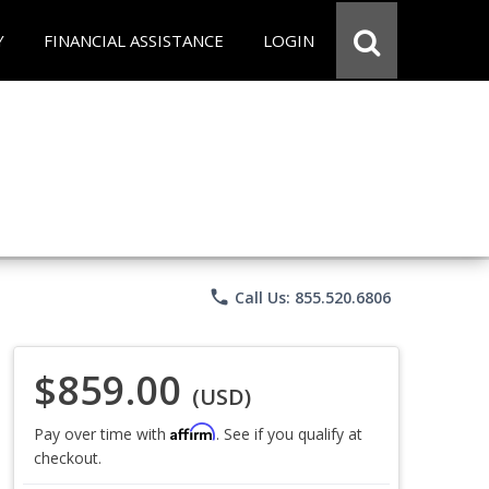
Y
FINANCIAL ASSISTANCE
LOGIN
phone
Call Us: 855.520.6806
$859.00
(USD)
Affirm
Pay over time with
. See if you qualify at
checkout.