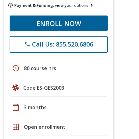
Payment & Funding:
view your options
ENROLL NOW
Call Us: 855.520.6806
phone
schedule
80 course hrs
Code ES-GES2003
calendar_today
3 months
grid_on
Open enrollment