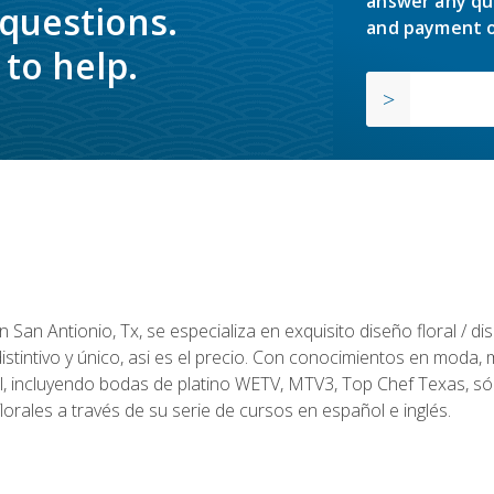
answer any qu
 questions.
and payment o
to help.
en San Antionio, Tx, se especializa en exquisito diseño floral / 
tintivo y único, asi es el precio. Con conocimientos en moda, m
l, incluyendo bodas de platino WETV, MTV3, Top Chef Texas, sól
rales a través de su serie de cursos en español e inglés.