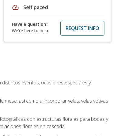
speed
Self paced
Have a question?
REQUEST INFO
We're here to help
a distintos eventos, ocasiones especiales y
e mesa, así como a incorporar velas, velas votivas
otográficas con estructuras florales para bodas y
alaciones florales en cascada.