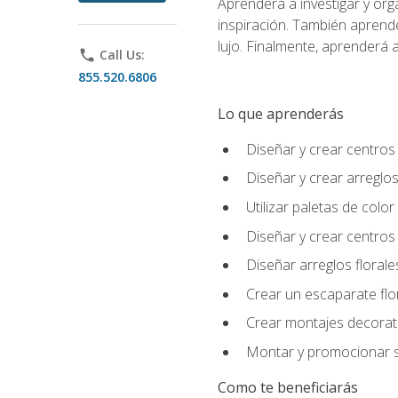
Aprenderá a investigar y org
inspiración. También aprende
lujo. Finalmente, aprenderá a
phone
Call Us:
855.520.6806
Lo que aprenderás
Diseñar y crear centros
Diseñar y crear arreglos
Utilizar paletas de color
Diseñar y crear centros
Diseñar arreglos florale
Crear un escaparate flo
Crear montajes decorati
Montar y promocionar se
Como te beneficiarás