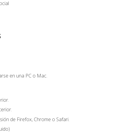
cial
s
zarse en una PC o Mac.
ior.
erior.
sión de Firefox, Chrome o Safari.
uido)