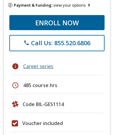
Payment & Funding:
view your options
ENROLL NOW
Call Us: 855.520.6806
phone
info
Career series
schedule
485 course hrs
Code BIL-GES1114
Voucher included