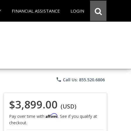
Y
FINANCIAL ASSISTANCE
LOGIN
phone
Call Us: 855.520.6806
$3,899.00
(USD)
Affirm
Pay over time with
. See if you qualify at
checkout.