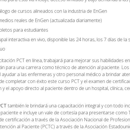
logo de cursos alineados con la industria de EnGen
 medios reales de EnGen (actualizada diariamente)
pletos para estudiantes
pal interactiva en vivo, disponible las 24 horas, los 7 días de l
nuo
tación PCT en línea, trabajará para mejorar sus habilidades en
n para una carrera como técnico de atención al paciente. Los 
 ayudar a las enfermeras y otro personal médico a brindar ate
de completar con éxito este curso PCT y el examen de certifica
 y el apoyo directo al paciente dentro de un hospital, clínica, 
 PCT
también le brindará una capacitación integral y con todo in
paciente e incluye un vale de cortesía para presentarse como T
 certificación a través de la Asociación Nacional de Profesio
Atención al Paciente (PCTC) a través de la Asociación Estadoun