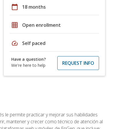
calendar_today
18 months
grid_on
Open enrollment
speed
Self paced
Have a question?
REQUEST INFO
We're here to help
s le permite practicar y mejorar sus habilidades
rir, mantener y crecer como técnico de atención al
 plataformas web y móviles de EnGen, que incluye: