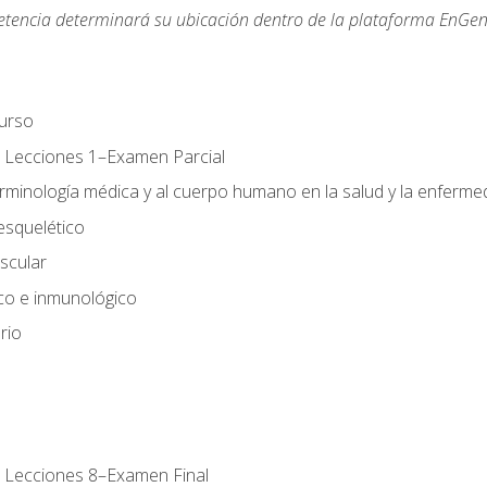
etencia determinará su ubicación dentro de la plataforma EnGen
urso
 Lecciones 1–Examen Parcial
erminología médica y al cuerpo humano en la salud y la enferm
esquelético
scular
ico e inmunológico
rio
 Lecciones 8–Examen Final