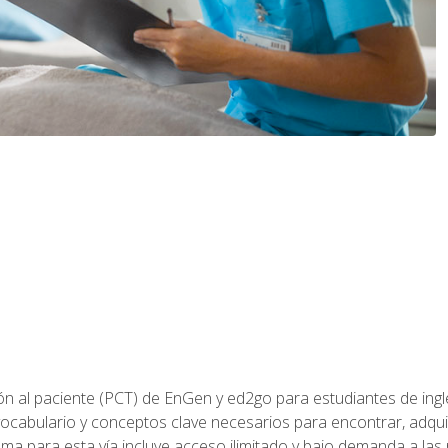
ón al paciente (PCT) de EnGen y ed2go para estudiantes de inglé
ocabulario y conceptos clave necesarios para encontrar, adqui
ama para esta vía incluye acceso ilimitado y bajo demanda a las