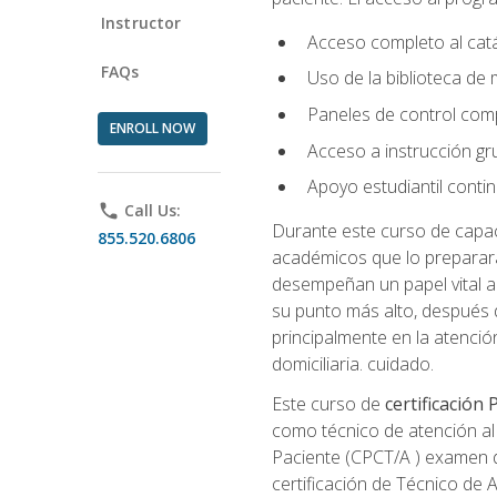
Instructor
Acceso completo al catá
FAQs
Uso de la biblioteca de
Paneles de control com
ENROLL NOW
Acceso a instrucción gru
Apoyo estudiantil conti
phone
Call Us:
Durante este curso de capaci
855.520.6806
académicos que lo preparará
desempeñan un papel vital al
su punto más alto, después 
principalmente en la atención
domiciliaria. cuidado.
Este curso de
certificación
como técnico de atención al 
Paciente (CPCT/A ) examen de
certificación de Técnico de 